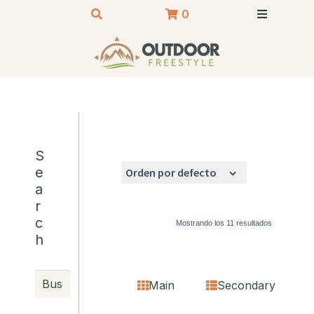
0
S
e
a
r
c
Mostrando los 11 resultados
h
Main
Secondary