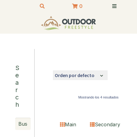
0
S
e
a
r
c
Mostrando los 4 resultados
h
Main
Secondary