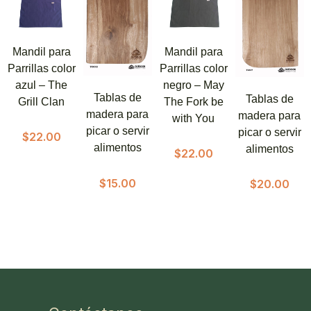
Mandil para
Mandil para
Parrillas color
Parrillas color
azul – The
negro – May
Tablas de
Tablas de
Grill Clan
The Fork be
madera para
madera para
with You
picar o servir
picar o servir
$
22.00
alimentos
alimentos
$
22.00
$
15.00
$
20.00