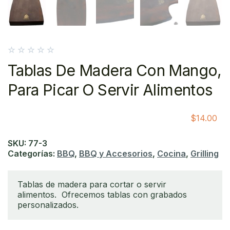
☆
☆
☆
☆
☆
Tablas De Madera Con Mango,
Para Picar O Servir Alimentos
$
14.00
SKU:
77-3
Categorías:
BBQ
,
BBQ y Accesorios
,
Cocina
,
Grilling
Tablas de madera para cortar o servir
alimentos. Ofrecemos tablas con grabados
personalizados.