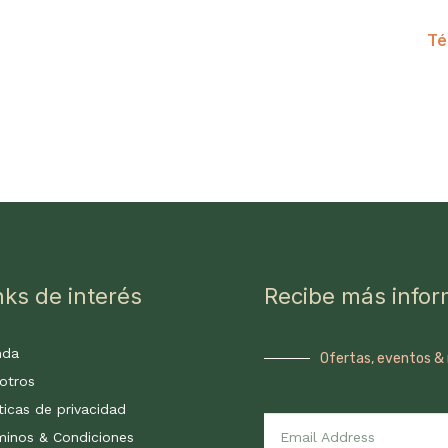
Té
nks de interés
Recibe más infor
nda
Ofertas, eventos &
otros
ticas de privacidad
minos & Condiciones