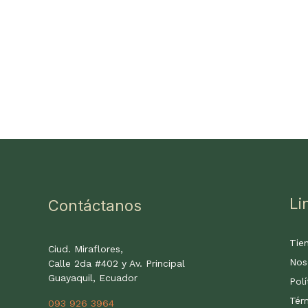
Li
Contáctanos
Tie
Ciud. Miraflores,
Nos
Calle 2da #402 y Av. Principal
Guayaquil, Ecuador
Polí
Tér
093 926 3964